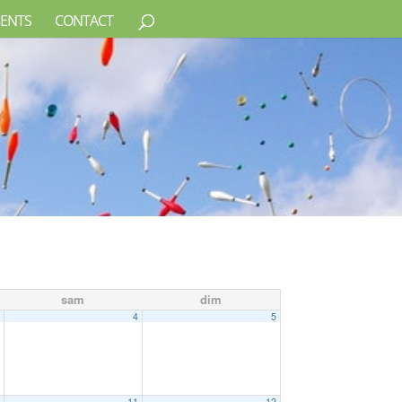
ENTS
CONTACT
sam
dim
3
4
5
0
11
12