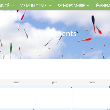
DINGÉ
VIE MUNICIPALE
SERVICES MAIRIE
ÉVÈNEM
Evènements
mer
jeu
ven
1
2
8
9
1