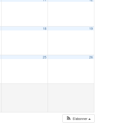
7
18
19
4
25
26
S’abonner