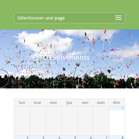
Sélectionner une page
Evènements
lun
mar
mer
jeu
ven
sam
dim
1
2
3
4
5
6
7
8