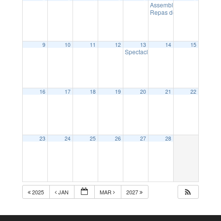
Assemblée générale Ding
Repas de l’école Sainte F
9
10
11
12
13
14
15
Spectacle intergénérationnel
14:30
16
17
18
19
20
21
22
23
24
25
26
27
28
2025
JAN
MAR
2027