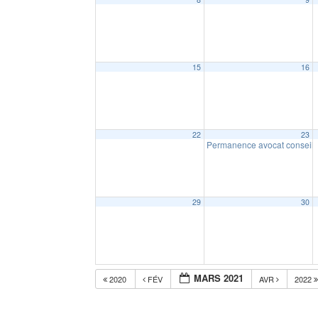
15
16
22
23
Permanence avocat conseil
29
30
MARS 2021
2020
FÉV
AVR
2022