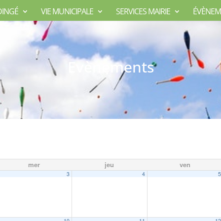
DINGÉ
VIE MUNICIPALE
SERVICES MAIRIE
ÉVÈNEM
Evènements
mer
jeu
ven
3
4
10
11
1