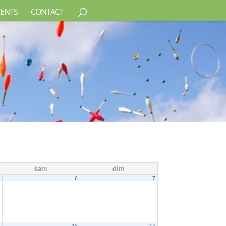
ENTS
CONTACT
sam
dim
5
6
7
2
13
14