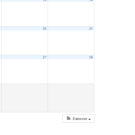
9
20
21
6
27
28
S’abonner