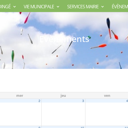
DINGÉ
VIE MUNICIPALE
SERVICES MAIRIE
ÉVÈNEM
Evènements
mer
jeu
ven
2
3
9
10
1