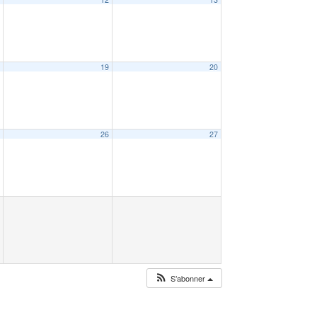
8
19
20
5
26
27
S’abonner