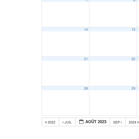
14
15
21
22
28
29
AOÛT 2023
2022
JUIL
SEP
2024