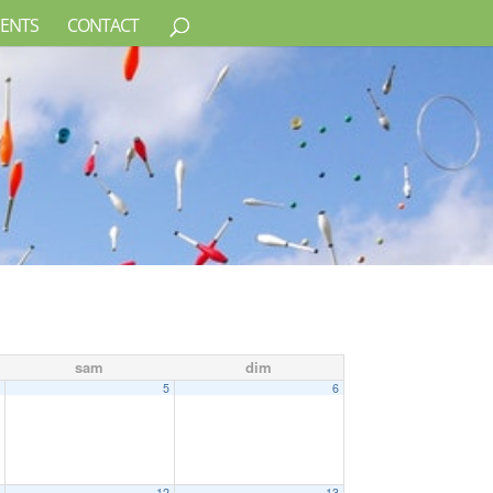
ENTS
CONTACT
sam
dim
4
5
6
1
12
13