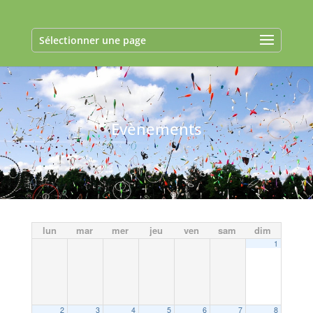
Sélectionner une page
Evènements
lun
mar
mer
jeu
ven
sam
dim
1
2
3
4
5
6
7
8