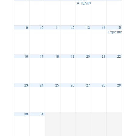
A TEMPO : le projet musical interg
9
10
11
12
13
14
15
Exposition de mi
16
17
18
19
20
21
22
23
24
25
26
27
28
29
30
31