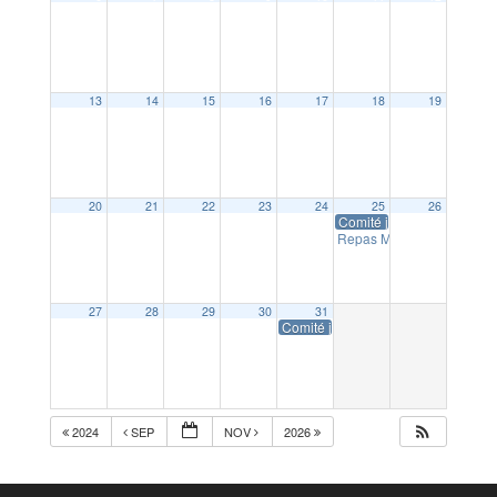
13
14
15
16
17
18
19
20
21
22
23
24
25
26
Comité jeunesse et cultur
Repas Moto Club de Din
27
28
29
30
31
Comité jeunesse et culture : Hallo
2024
SEP
NOV
2026