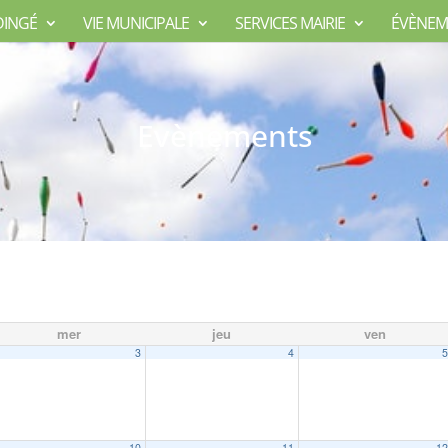
DINGÉ
VIE MUNICIPALE
SERVICES MAIRIE
ÉVÈNEM
Evènements
mer
jeu
ven
3
4
10
11
1