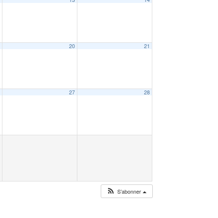
9
20
21
6
27
28
S’abonner