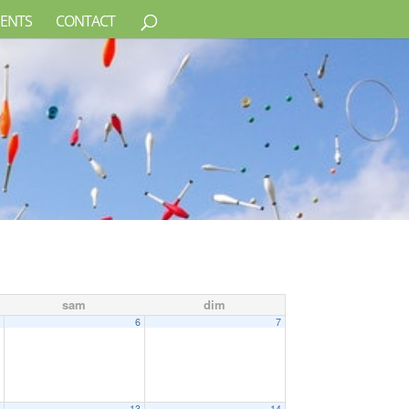
ENTS
CONTACT
sam
dim
5
6
7
2
13
14