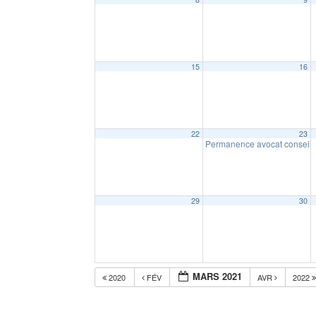
15
16
22
23
Permanence avocat conseil
29
30
MARS 2021
2020
FÉV
AVR
2022