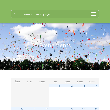
Sélectionner une page
Evènements
lun
mar
mer
jeu
ven
sam
dim
1
2
3
4
5
6
7
8
9
10
11