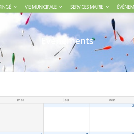
DINGÉ
VIE MUNICIPALE
SERVICES MAIRIE
ÉVÈNEM
Evènements
mer
jeu
ven
1
7
8