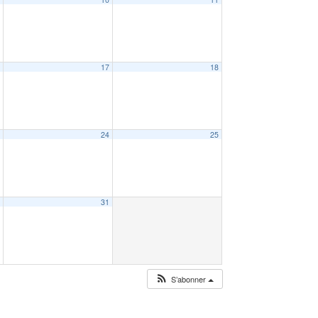
6
17
18
3
24
25
0
31
S’abonner