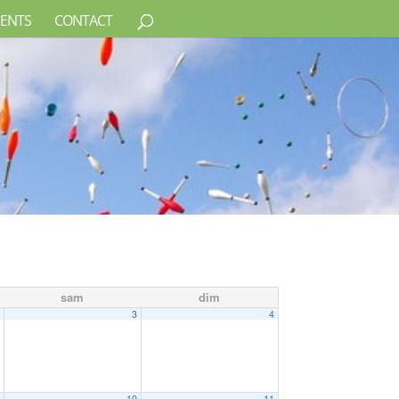
ENTS
CONTACT
sam
dim
2
3
4
9
10
11