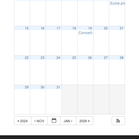
Ecole privée Sai
15
16
17
18
19
20
21
Concert de soutien pour le voyage
22
23
24
25
26
27
28
29
30
31
2024
NOV
JAN
2026