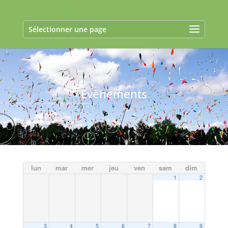
Sélectionner une page
Evènements
lun
mar
mer
jeu
ven
sam
dim
1
2
3
4
5
6
7
8
9