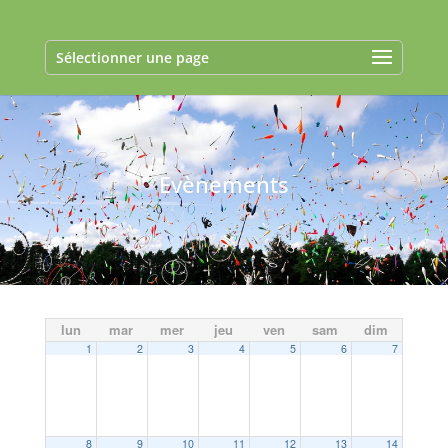
Sélectionner une page
Evènements
lun
mar
mer
jeu
ven
sam
dim
1
2
3
4
5
6
7
8
9
10
11
12
13
14