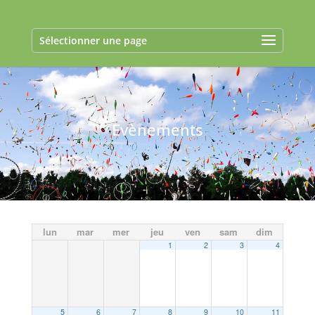
Sélectionner une page
Evènements
lun
mar
mer
jeu
ven
sam
dim
1
2
3
4
5
6
7
8
9
10
11