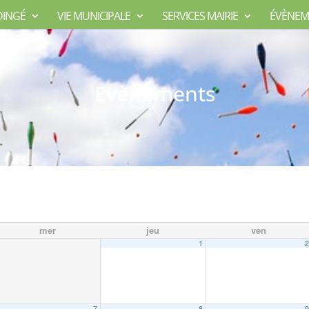
DINGÉ
VIE MUNICIPALE
SERVICES MAIRIE
ÉVÈNEM
Evènements
mer
jeu
ven
1
7
8