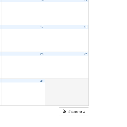
6
17
18
3
24
25
0
31
S’abonner