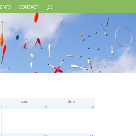
ENTS
CONTACT
sam
dim
2
3
4
9
10
11