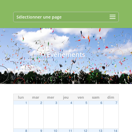
Sélectionner une page
Evènements
lun
mar
mer
jeu
ven
sam
dim
1
2
3
4
5
6
7
8
9
10
11
12
13
14