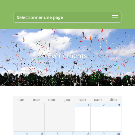
Sélectionner une page
Evènements
lun
mar
mer
jeu
ven
sam
dim
1
2
3
4
5
6
7
8
9
10