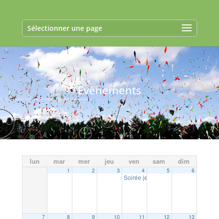
Sélectionner une page
Evènements
lun
mar
mer
jeu
ven
sam
dim
1
2
3
4
5
6
Soirée jeux à la bibliothèque
20:00
7
8
9
10
11
12
13