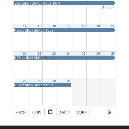
Exposition Bibliothèque
13:11
Soirée moules-fr
14
15
16
17
18
19
20
Exposition Bibliothèque
21
22
23
24
25
26
27
Exposition Bibliothèque
28
29
30
31
Exposition Bibliothèque
2024
JUIN
AOÛT
2026