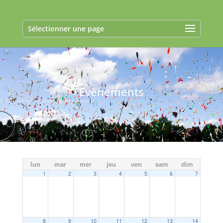
Sélectionner une page
Evènements
lun
mar
mer
jeu
ven
sam
dim
1
2
3
4
5
6
7
8
9
10
11
12
13
14