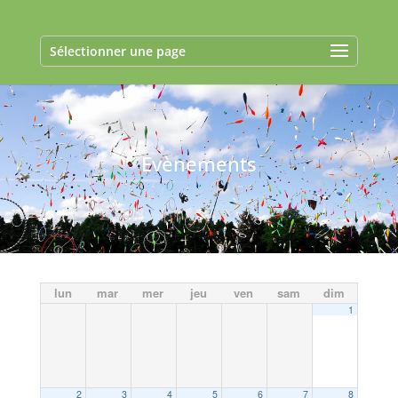
Sélectionner une page
Evènements
lun
mar
mer
jeu
ven
sam
dim
1
2
3
4
5
6
7
8