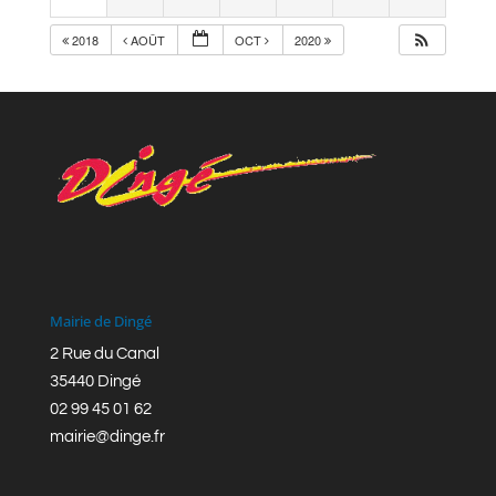
2018
AOÛT
OCT
2020
Mairie de Dingé
2 Rue du Canal
35440 Dingé
02 99 45 01 62
mairie@dinge.fr