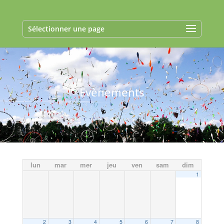
Sélectionner une page
Evènements
lun
mar
mer
jeu
ven
sam
dim
1
2
3
4
5
6
7
8