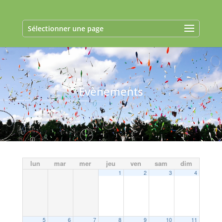
Sélectionner une page
Evènements
lun
mar
mer
jeu
ven
sam
dim
1
2
3
4
5
6
7
8
9
10
11