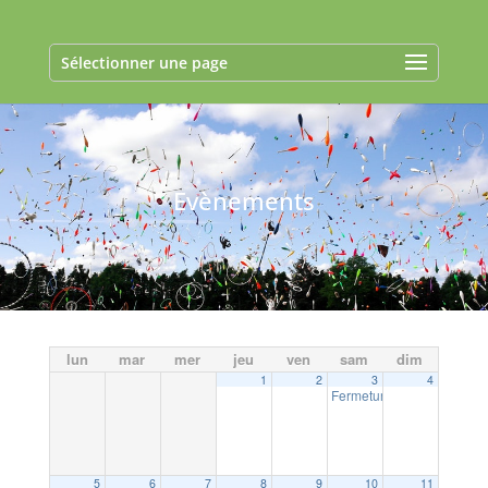
Sélectionner une page
Evènements
lun
mar
mer
jeu
ven
sam
dim
1
2
3
4
Fermeture exceptionnelle 
5
6
7
8
9
10
11