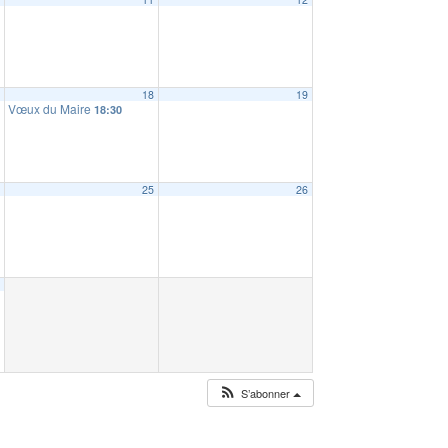
7
18
19
Vœux du Maire
18:30
4
25
26
1
S’abonner