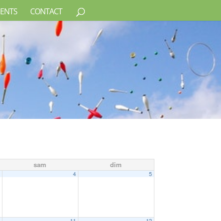
ENTS
CONTACT
sam
dim
3
4
5
0
11
12