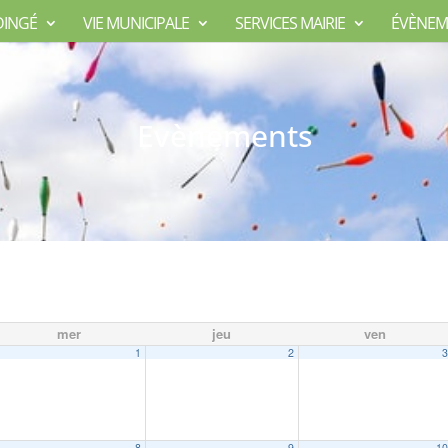
DINGÉ
VIE MUNICIPALE
SERVICES MAIRIE
ÉVÈNEM
Evènements
mer
jeu
ven
1
2
8
9
1