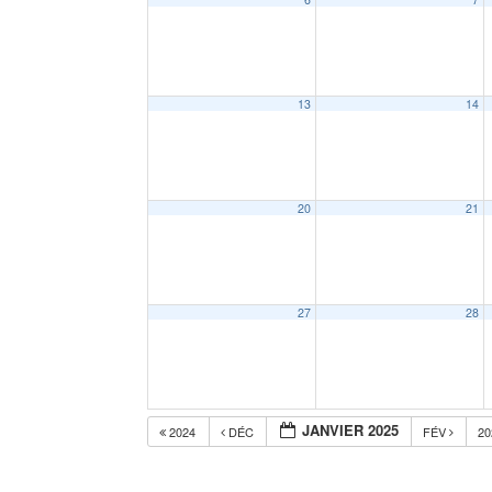
13
14
20
21
27
28
JANVIER 2025
2024
DÉC
FÉV
2