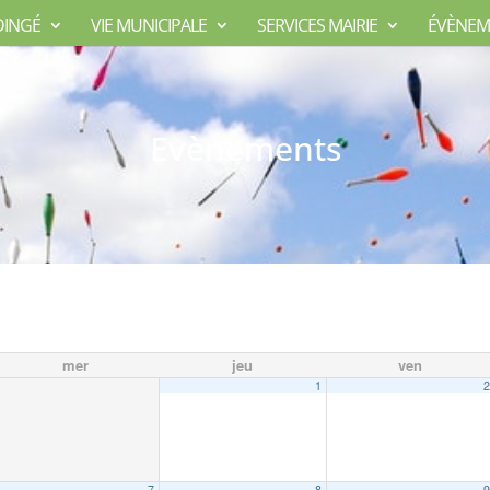
DINGÉ
VIE MUNICIPALE
SERVICES MAIRIE
ÉVÈNEM
Evènements
mer
jeu
ven
1
7
8