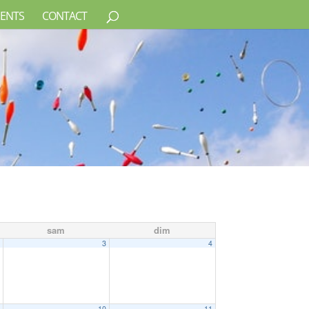
ENTS
CONTACT
sam
dim
2
3
4
9
10
11