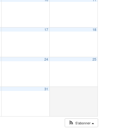
6
17
18
3
24
25
0
31
S’abonner