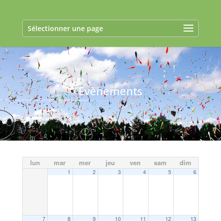
Sélectionner une page
Evènements
lun
mar
mer
jeu
ven
sam
dim
1
2
3
4
5
6
7
8
9
10
11
12
13