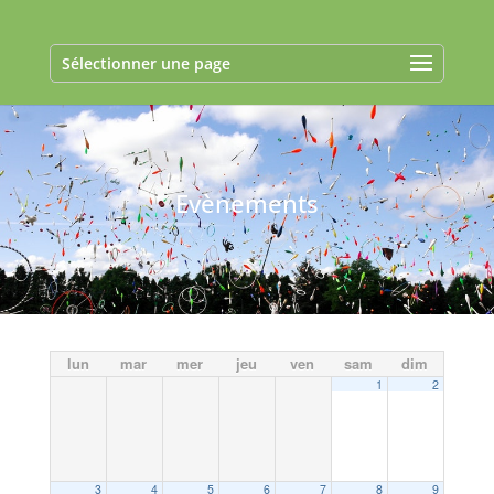
Sélectionner une page
Evènements
lun
mar
mer
jeu
ven
sam
dim
1
2
3
4
5
6
7
8
9