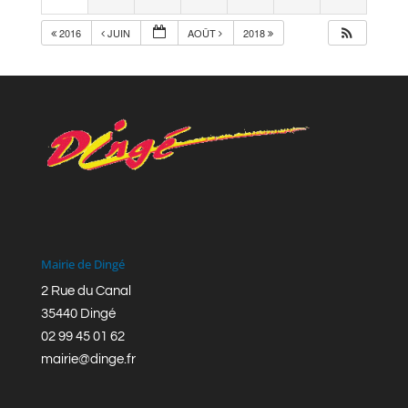
2016
JUIN
AOÛT
2018
Mairie de Dingé
2 Rue du Canal
35440 Dingé
02 99 45 01 62
mairie@dinge.fr