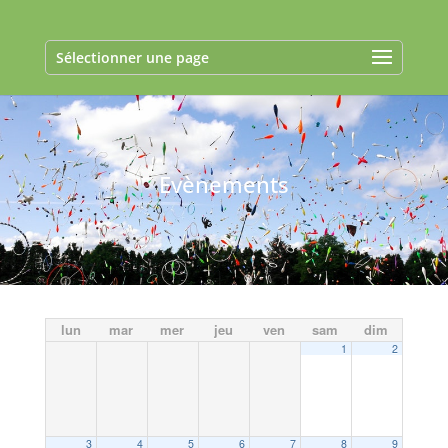
Sélectionner une page
Evènements
lun
mar
mer
jeu
ven
sam
dim
1
2
3
4
5
6
7
8
9