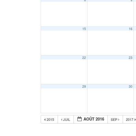
15
16
22
23
29
30
AOÛT 2016
2015
JUIL
SEP
2017