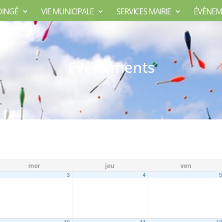
DINGÉ
VIE MUNICIPALE
SERVICES MAIRIE
ÉVÈNEM
Evènements
mer
jeu
ven
3
4
10
11
1