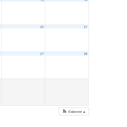
9
20
21
6
27
28
S’abonner