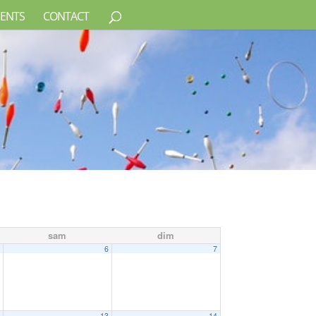
ENTS
CONTACT
sam
dim
5
6
7
2
13
14