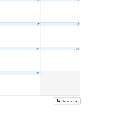
6
17
18
3
24
25
0
31
S’abonner