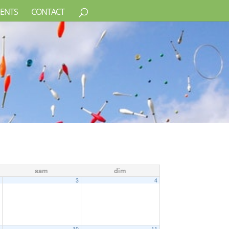
ENTS
CONTACT
sam
dim
2
3
4
9
10
11