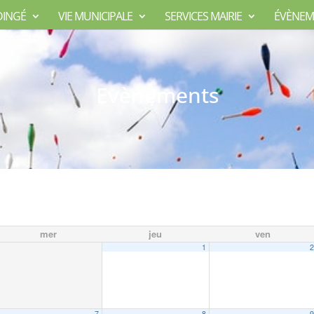
DINGÉ
VIE MUNICIPALE
SERVICES MAIRIE
ÉVÈNEM
Evènements
mer
jeu
ven
1
7
8