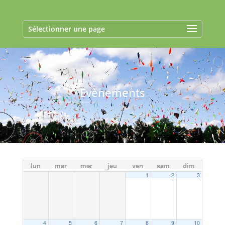
Sélectionner une page
Evènements
lun
mar
mer
jeu
ven
sam
dim
1
2
3
4
5
6
7
8
9
10