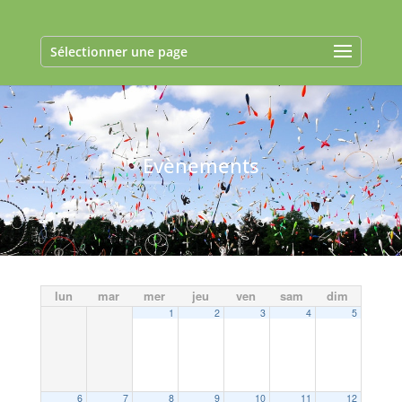
Sélectionner une page
Evènements
lun
mar
mer
jeu
ven
sam
dim
1
2
3
4
5
6
7
8
9
10
11
12