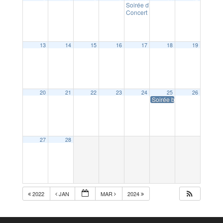
Soirée d’information du Défi Foyers
Concert « Escalade latine » de N
13
14
15
16
17
18
19
20
21
22
23
24
25
26
Soirée bretonne APEL (Eco
27
28
2022
JAN
MAR
2024