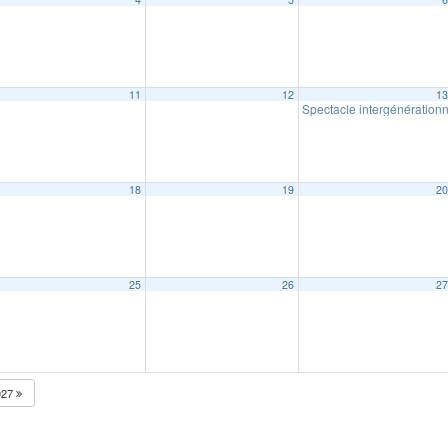
11
12
1
Spectacle intergénération
18
19
2
25
26
2
027