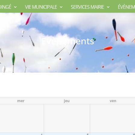
DINGÉ
VIE MUNICIPALE
SERVICES MAIRIE
ÉVÈNEM
Evènements
mer
jeu
ven
4
5