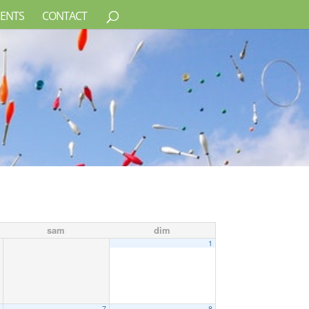
ENTS
CONTACT
sam
dim
1
6
7
8