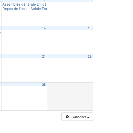
Assemblée générale Dingé Patrimoine
10:30
Repas de l’école Sainte Famille
19:00
3
14
15
nel
14:30
0
21
22
7
28
S’abonner