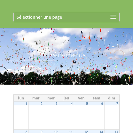
Sélectionner une page
Evènements
lun
mar
mer
jeu
ven
sam
dim
1
2
3
4
5
6
7
8
9
10
11
12
13
14