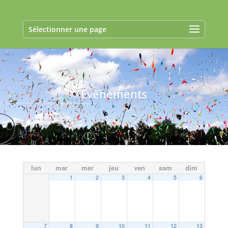
Sélectionner une page
Evènements
lun
mar
mer
jeu
ven
sam
dim
1
2
3
4
5
6
7
8
9
10
11
12
13