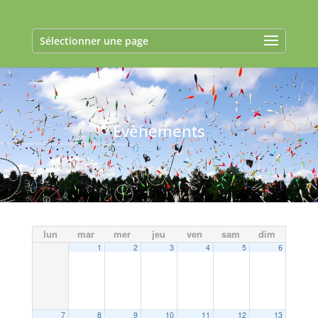
Sélectionner une page
Evènements
lun
mar
mer
jeu
ven
sam
dim
1
2
3
4
5
6
7
8
9
10
11
12
13