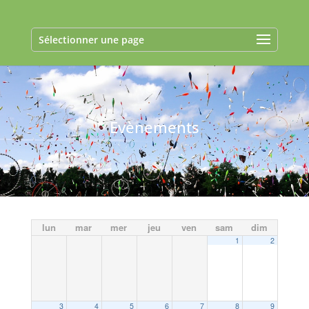
Sélectionner une page
Evènements
lun
mar
mer
jeu
ven
sam
dim
1
2
3
4
5
6
7
8
9