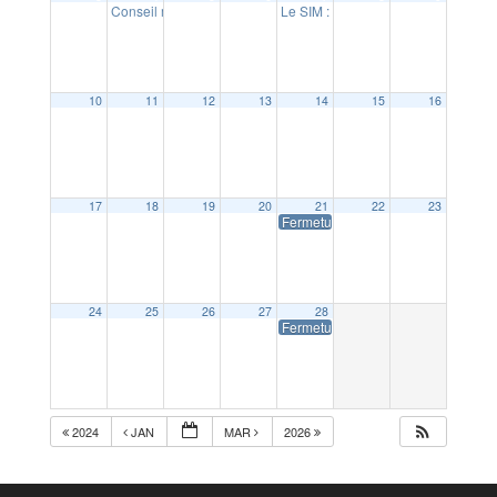
Conseil municipal
Le SIM : concert Soirée des orches
20:00
10
11
12
13
14
15
16
17
18
19
20
21
22
23
Fermeture de la Mairie
24
25
26
27
28
Fermeture de la Mairie
2024
JAN
MAR
2026