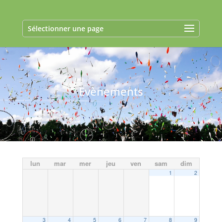
Sélectionner une page
Evènements
lun
mar
mer
jeu
ven
sam
dim
1
2
3
4
5
6
7
8
9