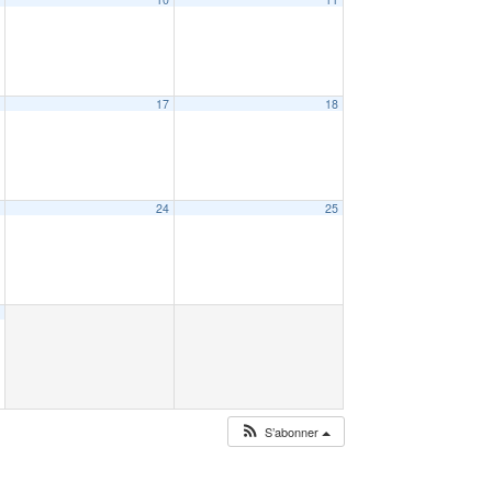
6
17
18
3
24
25
0
S’abonner