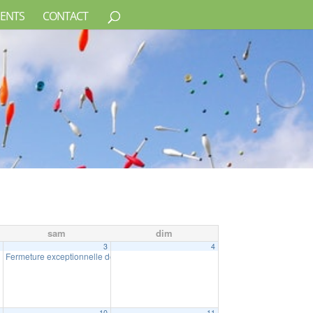
ENTS
CONTACT
sam
dim
2
3
4
Fermeture exceptionnelle de la Mairie
10:00
9
10
11