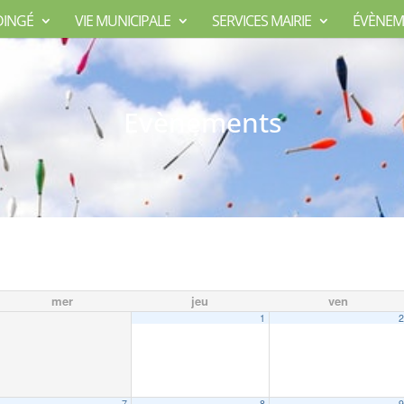
DINGÉ
VIE MUNICIPALE
SERVICES MAIRIE
ÉVÈNEM
Evènements
mer
jeu
ven
1
7
8