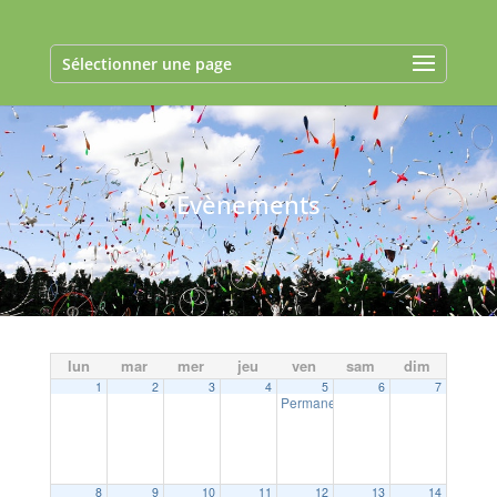
Sélectionner une page
Evènements
lun
mar
mer
jeu
ven
sam
dim
1
2
3
4
5
6
7
Permanences PLUi
09:00
8
9
10
11
12
13
14