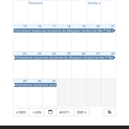
Permanences PLUi
Soirée moules frites + feu 
09:00
15
16
17
18
19
20
21
Fermeture vacances scolaires du Magasin Gratuit de Ma P’tite Glanerie
0
22
23
24
25
26
27
28
Fermeture vacances scolaires du Magasin Gratuit de Ma P’tite Glanerie
29
30
31
Fermeture vacances scolaires du Magasin Gratuit de Ma P’tite Glanerie
2023
JUIN
AOÛT
2025