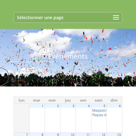
Sélectionner une page
Evènements
lun
mar
mer
jeu
ven
sam
dim
1
2
3
4
5
6
Magasin gratuit – Associat
Repas des aînés
12:00
7
8
9
10
11
12
13