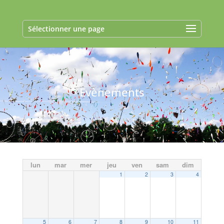
Sélectionner une page
Evènements
lun
mar
mer
jeu
ven
sam
dim
1
2
3
4
5
6
7
8
9
10
11