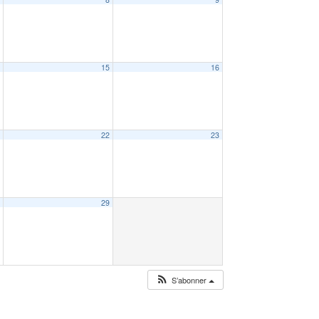
4
15
16
1
22
23
8
29
S’abonner