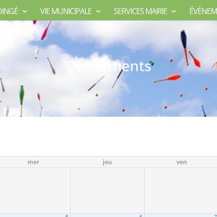
DINGÉ
VIE MUNICIPALE
SERVICES MAIRIE
ÉVÈNEM
Evènements
mer
jeu
ven
5
6