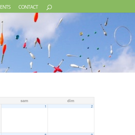
ENTS
CONTACT
sam
dim
1
2
7
8
9