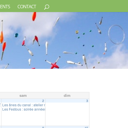
ENTS
CONTACT
sam
dim
1
2
3
etit fermier (à partir de 5 ans)
Les ânes du canal : atelier mini fermier (18 mois à 6 ans)
10:30
Les Festous : soirée années 2000
21:45
8
9
10