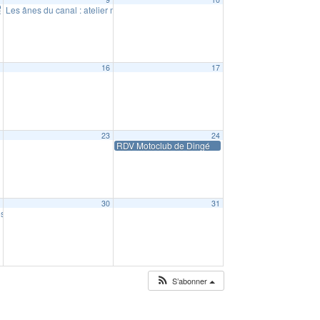
etit fermier (à partir de 5 ans)
Les ânes du canal : atelier mini fermier (18 mois à 6 ans)
10:30
5
16
17
2
23
24
RDV Motoclub de Dingé
9
30
31
es Classes 4
19:30
S’abonner