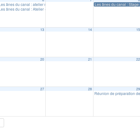
Les ânes du canal : atelier mini fermier (18 mois à 6 ans)
Les ânes du canal : Stage p
10:30
Les ânes du canal : Atelier « fermier d’un soir »
17:30
13
14
1
20
21
2
27
28
2
Réunion de préparation d