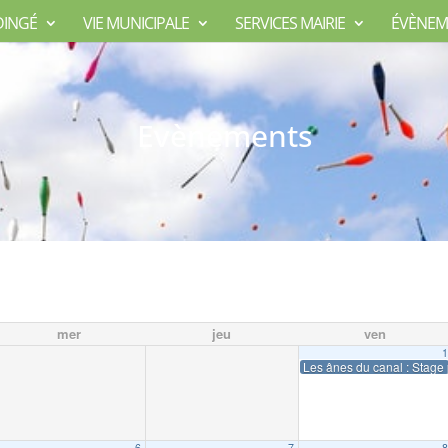
DINGÉ
VIE MUNICIPALE
SERVICES MAIRIE
ÉVÈNEM
Evènements
mer
jeu
ven
Les ânes du canal : Stage p
6
7