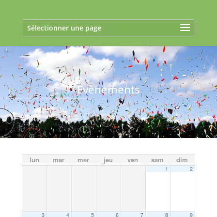
Sélectionner une page
Evènements
lun
mar
mer
jeu
ven
sam
dim
1
2
3
4
5
6
7
8
9