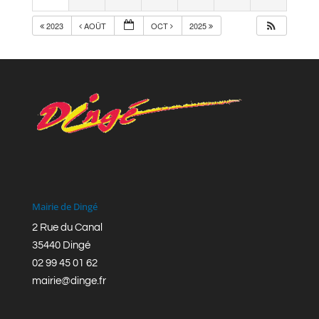
2023
AOÛT
OCT
2025
Mairie de Dingé
2 Rue du Canal
35440 Dingé
02 99 45 01 62
mairie@dinge.fr