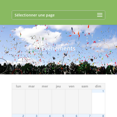
Sélectionner une page
Evènements
lun
mar
mer
jeu
ven
sam
dim
1
2
3
4
5
6
7
8