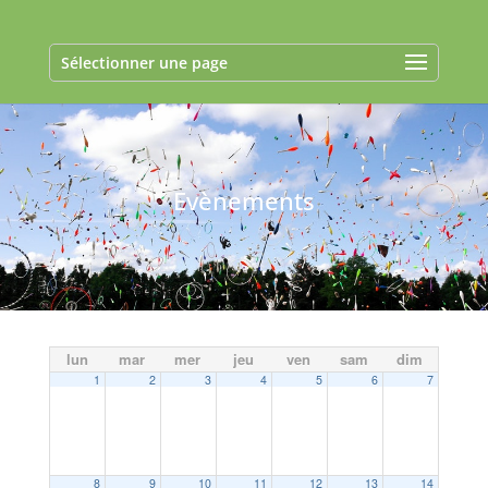
Sélectionner une page
Evènements
lun
mar
mer
jeu
ven
sam
dim
1
2
3
4
5
6
7
8
9
10
11
12
13
14