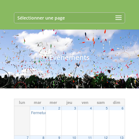
Sélectionner une page
Evènements
lun
mar
mer
jeu
ven
sam
dim
1
2
3
4
5
6
Fermeture exceptionnelle de la Mairie
09:00
7
8
9
10
11
12
13