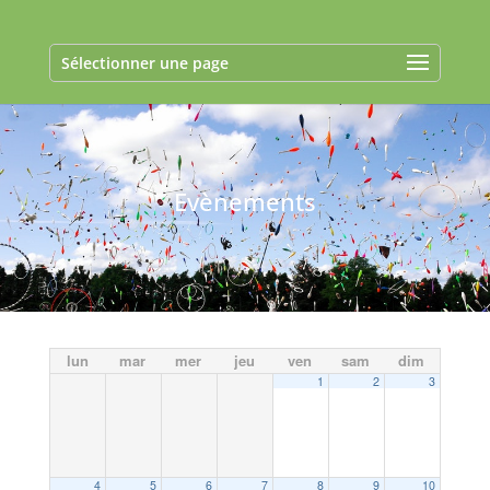
Sélectionner une page
Evènements
lun
mar
mer
jeu
ven
sam
dim
1
2
3
4
5
6
7
8
9
10