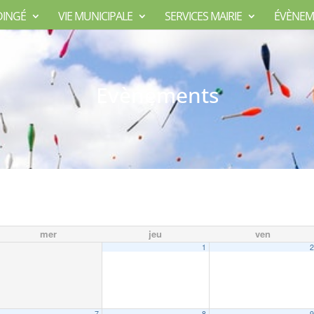
DINGÉ
VIE MUNICIPALE
SERVICES MAIRIE
ÉVÈNEM
Evènements
mer
jeu
ven
1
7
8