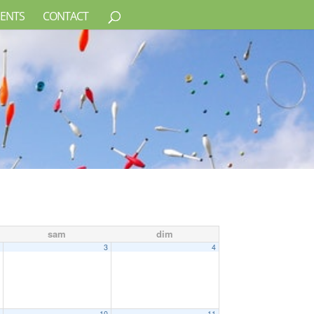
ENTS
CONTACT
sam
dim
2
3
4
9
10
11