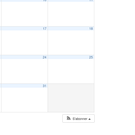
6
17
18
3
24
25
0
31
S’abonner