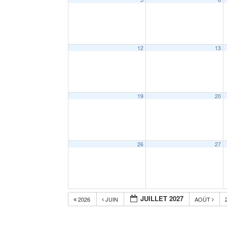
12
13
19
20
26
27
JUILLET 2027
2026
JUIN
AOÛT