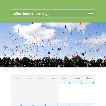
Sélectionner une page
Evènements
lun
mar
mer
jeu
ven
sam
dim
1
2
3
4
5
6
7
8
9
10